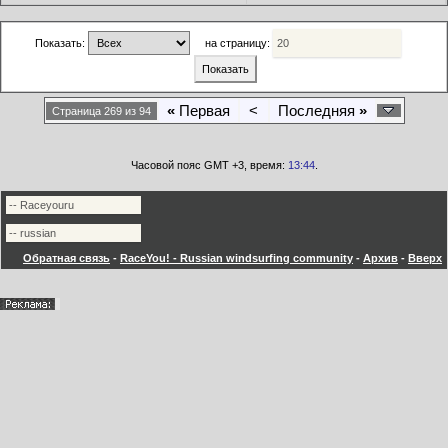
Показать:
на страницу:
«
Первая
<
Последняя
»
Страница 269 из 94
Часовой пояс GMT +3, время:
13:44
.
Обратная связь
-
RaceYou! - Russian windsurfing community
-
Архив
-
Вверх