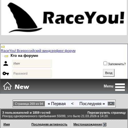
RaceYou! Всероссийский виндсерфинг форум
Кто на форуме

Запомнить?

Menu
«
Первая
<
Последняя
»
Страница 269 из 94
3 пользователей и 1859 гостей
Перезагрузить страницу
Рекорд одновременного пребывания 55099, это было 21.03.2026 в 14:20.
Имя
Последняя активность
Местонахождение