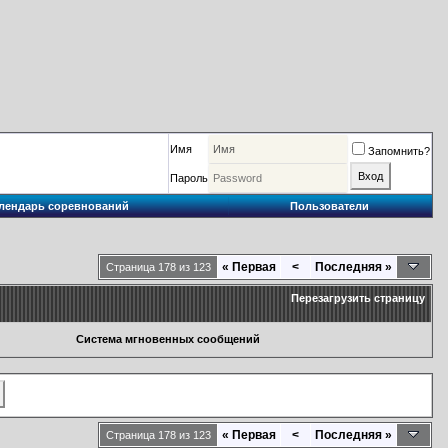
Имя
Запомнить?
Пароль
лендарь соревнований
Пользователи
«
Первая
<
Последняя
»
Страница 178 из 123
Перезагрузить страницу
Система мгновенных сообщений
«
Первая
<
Последняя
»
Страница 178 из 123