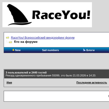
RaceYou! Всероссийский виндсерфинг форум
Кто на форуме
New
Sail numbers
Блоги
3 пользователей и 2440 гостей
Рекорд одновременного пребывания 55099, это было 21.03.2026 в 14:20.
Имя
Последняя активность