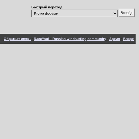
Быстрый переход
Обратная связь
-
RaceYou! - Russian windsurfing community
-
Архив
-
Вверх