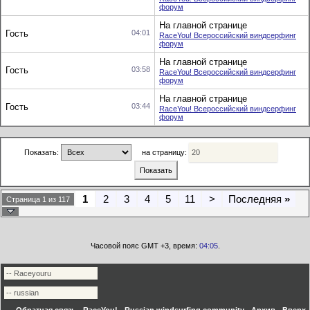
форум
На главной странице
Гость
04:01
RaceYou! Всероссийский виндсерфинг
форум
На главной странице
Гость
03:58
RaceYou! Всероссийский виндсерфинг
форум
На главной странице
Гость
03:44
RaceYou! Всероссийский виндсерфинг
форум
Показать:
на страницу:
1
2
3
4
5
11
>
Последняя
»
Страница 1 из 117
Часовой пояс GMT +3, время:
04:05
.