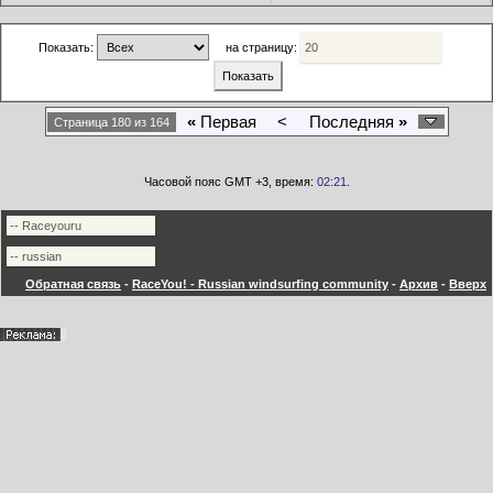
Показать:
на страницу:
«
Первая
<
Последняя
»
Страница 180 из 164
Часовой пояс GMT +3, время:
02:21
.
Обратная связь
-
RaceYou! - Russian windsurfing community
-
Архив
-
Вверх