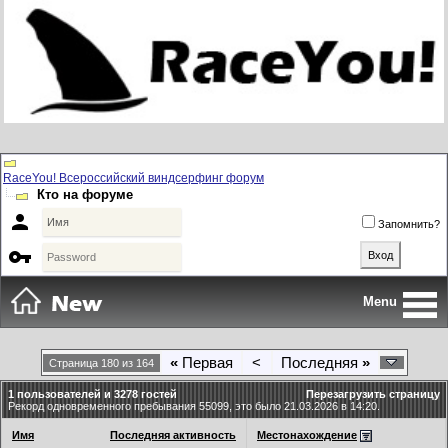
RaceYou! Всероссийский виндсерфинг форум
Кто на форуме

Запомнить?

Menu
«
Первая
<
Последняя
»
Страница 180 из 164
1 пользователей и 3278 гостей
Перезагрузить страницу
Рекорд одновременного пребывания 55099, это было 21.03.2026 в 14:20.
Имя
Последняя активность
Местонахождение