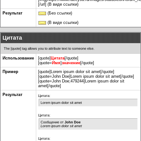
[/url] (В виде ссылки)
Результат
(Без ссылки)
(В виде ссылки)
Цитата
The [quote] tag allows you to attribute text to someone else.
Использование
[quote]
Цитата
[/quote]
[quote=
Имя
]
значение
[/quote]
Пример
[quote]Lorem ipsum dolor sit amet[/quote]
[quote=John Doe]Lorem ipsum dolor sit amet[/quote]
[quote=John Doe;479244]Lorem ipsum dolor sit
amet[/quote]
Результат
Цитата:
Lorem ipsum dolor sit amet
Цитата:
Сообщение от
John Doe
Lorem ipsum dolor sit amet
Цитата: