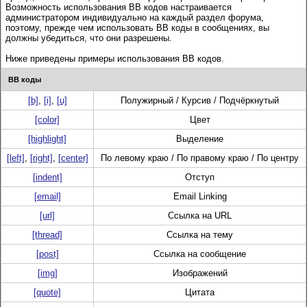
Возможность использования BB кодов настраивается
администратором индивидуально на каждый раздел форума,
поэтому, прежде чем использовать BB коды в сообщениях, вы
должны убедиться, что они разрешены.
Ниже приведены примеры использования BB кодов.
BB коды
[b]
,
[i]
,
[u]
Полужирный / Курсив / Подчёркнутый
[color]
Цвет
[highlight]
Выделение
[left]
,
[right]
,
[center]
По левому краю / По правому краю / По центру
[indent]
Отступ
[email]
Email Linking
[url]
Ссылка на URL
[thread]
Ссылка на тему
[post]
Ссылка на сообщение
[img]
Изображений
[quote]
Цитата