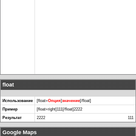
float
Использование
[float=
Опция
]
значение
[/float]
Пример
[float=right]111[/float]2222
Результат
2222
111
Google Maps