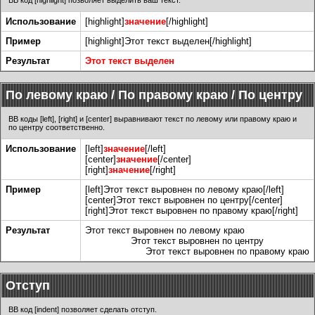
BB код [highlight] позволяет выделить ваш текст.
Использование
[highlight]
значение
[/highlight]
Пример
[highlight]Этот текст выделен[/highlight]
Результат
Этот текст выделен
По левому краю / По правому краю / По центру
BB коды [left], [right] и [center] выравнивают текст по левому или правому краю и
по центру соответственно.
Использование
[left]
значение
[/left]
[center]
значение
[/center]
[right]
значение
[/right]
Пример
[left]Этот текст выровнен по левому краю[/left]
[center]Этот текст выровнен по центру[/center]
[right]Этот текст выровнен по правому краю[/right]
Результат
Этот текст выровнен по левому краю
Этот текст выровнен по центру
Этот текст выровнен по правому краю
Отступ
BB код [indent] позволяет сделать отступ.