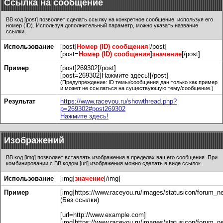
Ссылка на сообщение
BB код [post] позволяет сделать ссылку на конкретное сообщение, используя его
номер (ID). Используя дополнительный параметр, можно указать название
ссылки.
Использование
[post]
Номер (ID) сообщения
[/post]
[post=
Номер (ID) сообщения
]
значение
[/post]
Пример
[post]269302[/post]
[post=269302]Нажмите здесь![/post]
(Предупреждение: ID темы/сообщения дан только как пример
и может не ссылаться на существующую тему/сообщение.)
Результат
https://www.raceyou.ru/showthread.php?
p=269302#post269302
Нажмите здесь!
Изображений
BB код [img] позволяет вставлять изображения в пределах вашего сообщения. При
комбинировании с BB кодом [url] изображения можно сделать в виде ссылок.
Использование
[img]
значение
[/img]
Пример
[img]https://www.raceyou.ru/images/statusicon/forum_ne
(Без ссылки)
[url=http://www.example.com]
[img]https://www.raceyou.ru/images/statusicon/forum_ne