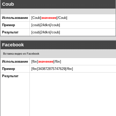
Coub
Использование
[Coub]
значение
[/Coub]
Пример
[coub]24dkn[/coub]
Результат
[coub]24dkn[/coub]
Facebook
Вставка видео из Facebook
Использование
[fbv]
значение
[/fbv]
Пример
[fbv]343872875747629[/fbv]
Результат