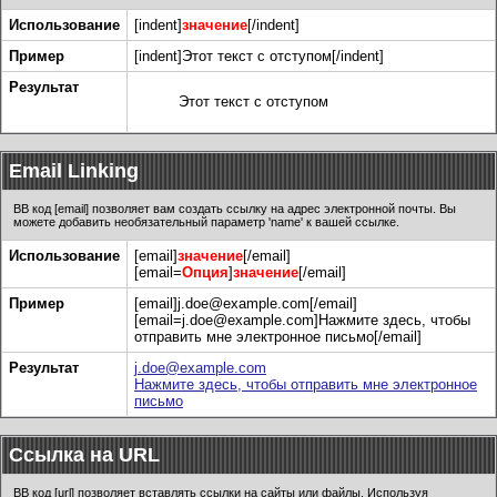
Использование
[indent]
значение
[/indent]
Пример
[indent]Этот текст с отступом[/indent]
Результат
Этот текст с отступом
Email Linking
BB код [email] позволяет вам создать ссылку на адрес электронной почты. Вы
можете добавить необязательный параметр 'name' к вашей ссылке.
Использование
[email]
значение
[/email]
[email=
Опция
]
значение
[/email]
Пример
[email]j.doe@example.com[/email]
[email=j.doe@example.com]Нажмите здесь, чтобы
отправить мне электронное письмо[/email]
Результат
j.doe@example.com
Нажмите здесь, чтобы отправить мне электронное
письмо
Ссылка на URL
BB код [url] позволяет вставлять ссылки на сайты или файлы. Используя