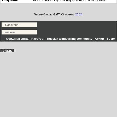
Часовой пояс GMT +3, время:
20:24
.
Обратная связь
-
RaceYou! - Russian windsurfing community
-
Архив
-
Вверх