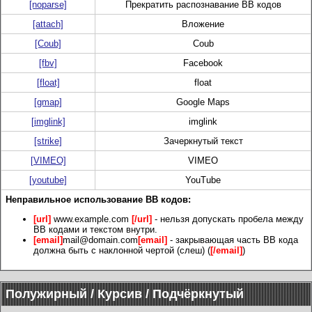
[noparse]
Прекратить распознавание BB кодов
[attach]
Вложение
[Coub]
Coub
[fbv]
Facebook
[float]
float
[gmap]
Google Maps
[imglink]
imglink
[strike]
Зачеркнутый текст
[VIMEO]
VIMEO
[youtube]
YouTube
Неправильное использование BB кодов:
[url]
www.example.com
[/url]
- нельзя допускать пробела между
BB кодами и текстом внутри.
[email]
mail@domain.com
[email]
- закрывающая часть BB кода
должна быть с наклонной чертой (слеш) (
[/email]
)
Полужирный / Курсив / Подчёркнутый