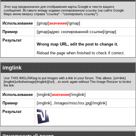
Этот код предназначен для отображения карты Google в тексте вашего
сообщения. Вставьте между кодами скопированную ссылку (на сайте Google
Maps меню вверху справа "ссылка" - "скопировать ссылку").
Использование
[gmap]
значение
[/gmap]
Пример
[gmap]адрес скопированной ссылки[/gmap]
Результат
Wrong map URL, edit the post to change it.
Reload the page when finished to check if correct.
imglink
Use THIS IMGLINKtag to put images with a link in your forum. This allows: [url=link]
[imglink]urltotheimage[/imglink][/url] ...to work again without The Image Resizer to broke
the link.
Использование
[imglink]
значение
[/imglink]
Пример
[imglink]../images/misc/rss.jpg[/imglink]
Результат