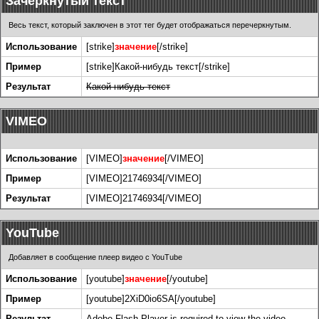
Зачеркнутый текст
Весь текст, который заключен в этот тег будет отображаться перечеркнутым.
Использование
[strike]
значение
[/strike]
Пример
[strike]Какой-нибудь текст[/strike]
Результат
Какой-нибудь текст
VIMEO
Использование
[VIMEO]
значение
[/VIMEO]
Пример
[VIMEO]21746934[/VIMEO]
Результат
[VIMEO]21746934[/VIMEO]
YouTube
Добавляет в сообщение плеер видео с YouTube
Использование
[youtube]
значение
[/youtube]
Пример
[youtube]2XiD0io6SA[/youtube]
Результат
Adobe Flash Player is required to view the video.