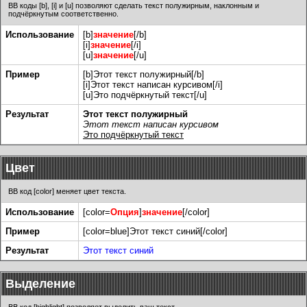
BB коды [b], [i] и [u] позволяют сделать текст полужирным, наклонным и
подчёркнутым соответственно.
Использование
[b]
значение
[/b]
[i]
значение
[/i]
[u]
значение
[/u]
Пример
[b]Этот текст полужирный[/b]
[i]Этот текст написан курсивом[/i]
[u]Это подчёркнутый текст[/u]
Результат
Этот текст полужирный
Этот текст написан курсивом
Это подчёркнутый текст
Цвет
BB код [color] меняет цвет текста.
Использование
[color=
Опция
]
значение
[/color]
Пример
[color=blue]Этот текст синий[/color]
Результат
Этот текст синий
Выделение