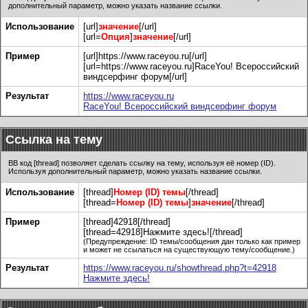
дополнительный параметр, можно указать название ссылки.
Использование
[url]
значение
[/url]
[url=
Опция
]
значение
[/url]
Пример
[url]https://www.raceyou.ru[/url]
[url=https://www.raceyou.ru]RaceYou! Всероссийский
виндсерфинг форум[/url]
Результат
https://www.raceyou.ru
RaceYou! Всероссийский виндсерфинг форум
Ссылка на тему
BB код [thread] позволяет сделать ссылку на тему, используя её номер (ID).
Используя дополнительный параметр, можно указать название ссылки.
Использование
[thread]
Номер (ID) темы
[/thread]
[thread=
Номер (ID) темы
]
значение
[/thread]
Пример
[thread]42918[/thread]
[thread=42918]Нажмите здесь![/thread]
(Предупреждение: ID темы/сообщения дан только как пример
и может не ссылаться на существующую тему/сообщение.)
Результат
https://www.raceyou.ru/showthread.php?t=42918
Нажмите здесь!