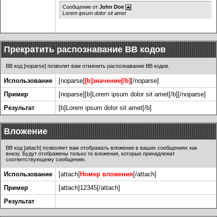
Сообщение от
John Doe
Lorem ipsum dolor sit amet
Прекратить распознавание BB кодов
BB код [noparse] позволит вам отменить распознавание BB кодов.
Использование
[noparse]
[b]значение[/b]
[/noparse]
Пример
[noparse][b]Lorem ipsum dolor sit amet[/b][/noparse]
Результат
[b]Lorem ipsum dolor sit amet[/b]
Вложение
BB код [attach] позволяет вам отображать вложение в ваших сообщениях как
внизу. Будут отображены только те вложения, которые принадлежат
соответствующему сообщению.
Использование
[attach]
Номер вложения
[/attach]
Пример
[attach]12345[/attach]
Результат