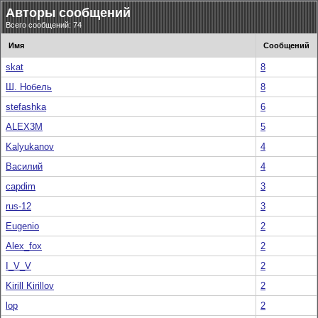
Авторы сообщений
Всего сообщений: 74
Имя
Сообщений
skat
8
Ш. Нобель
8
stefashka
6
ALEX3M
5
Kalyukanov
4
Василий
4
capdim
3
rus-12
3
Eugenio
2
Alex_fox
2
I_V_V
2
Kirill Kirillov
2
lop
2