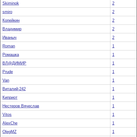
Skiminok
2
smiro
2
Копейкин
2
Владимир
2
Иваныч
2
Roman
1
Ромашка
1
ВЛ@ДИМИР
1
Prude
1
Van
1
Виталий-242
1
Киприот
1
Нестеров Вячеслав
1
Vitos
1
AlexChe
1
OlegMZ
1