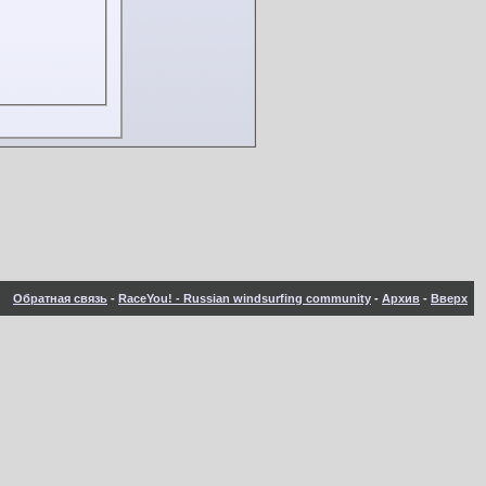
Обратная связь
-
RaceYou! - Russian windsurfing community
-
Архив
-
Вверх