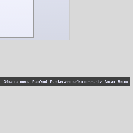
Обратная связь
-
RaceYou! - Russian windsurfing community
-
Архив
-
Вверх