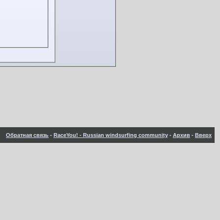
Обратная связь
-
RaceYou! - Russian windsurfing community
-
Архив
-
Вверх