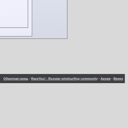
Обратная связь
-
RaceYou! - Russian windsurfing community
-
Архив
-
Вверх