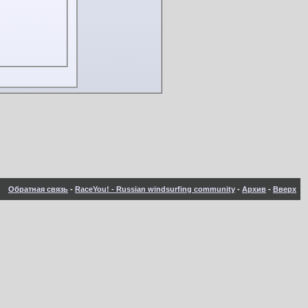
Обратная связь
-
RaceYou! - Russian windsurfing community
-
Архив
-
Вверх