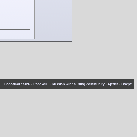
Обратная связь
-
RaceYou! - Russian windsurfing community
-
Архив
-
Вверх