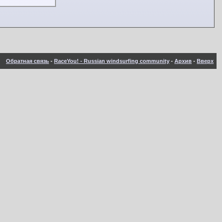
Обратная связь
-
RaceYou! - Russian windsurfing community
-
Архив
-
Вверх