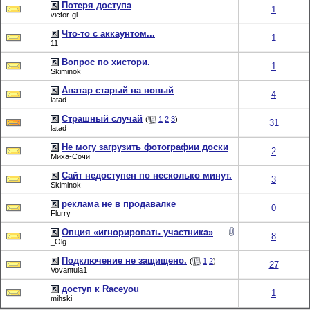
Потеря доступа
1
victor-gl
Что-то с аккаунтом...
1
11
Вопрос по хистори.
1
Skiminok
Аватар старый на новый
4
latad
Страшный случай
(
1
2
3
)
31
latad
Не могу загрузить фотографии доски
2
Миха-Сочи
Сайт недоступен по несколько минут.
3
Skiminok
реклама не в продавалке
0
Flurry
Опция «игнорировать участника»
8
_Olg
Подключение не защищено.
(
1
2
)
27
Vovantula1
доступ к Raceyou
1
mihski