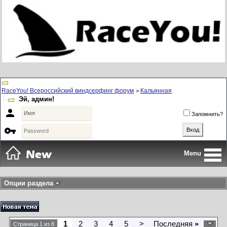
RaceYou! Всероссийский виндсерфинг форум
Кальянная
>
Эй, админ!

Запомнить?

Menu
Опции раздела
1
2
3
4
5
>
Последняя
»
Страница 1 из 8