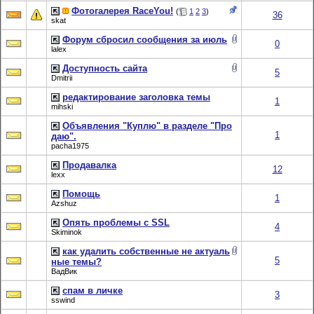
Фотогалерея RaceYou!
(
1
2
3
)
36
skat
Форум сбросил сообщения за июль
0
lalex
Доступность сайта
5
Dmitrii
редактирование заголовка темы
1
mihski
Объявления "Куплю" в разделе "Про
1
даю".
pacha1975
Продавалка
12
lexx
Помощь
1
Azshuz
Опять проблемы с SSL
4
Skiminok
как удалить собственные не актуаль
5
ные темы?
ВадВик
спам в личке
3
sswind