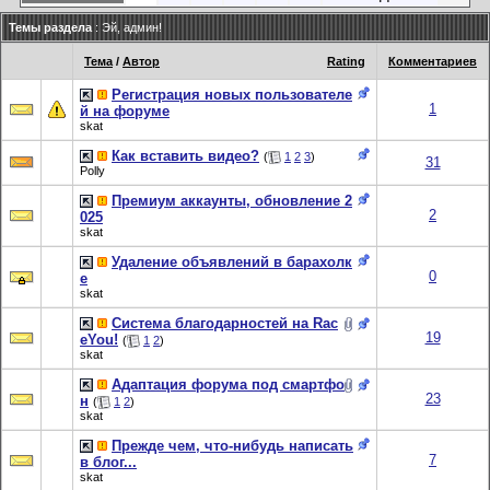
Темы раздела
: Эй, админ!
Тема
/
Автор
Rating
Комментариев
Регистрация новых пользователе
1
й на форуме
skat
Как вставить видео?
(
1
2
3
)
31
Polly
Премиум аккаунты, обновление 2
2
025
skat
Удаление объявлений в барахолк
0
е
skat
Система благодарностей на Rac
19
eYou!
(
1
2
)
skat
Адаптация форума под смартфо
23
н
(
1
2
)
skat
Прежде чем, что-нибудь написать
7
в блог...
skat