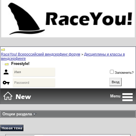
RaceYou! Всероссийский виндсерфинг форум
Дисциплины и классы в
>
виндсерфинге
Freestyle!

Запомнить?

Menu
Опции раздела