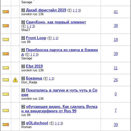
Savage
Дахаб фристайл 2019
(
1
2
3
)
41
sorokin rus 136
СвичКоно, как первый элемент
38
(
1
2
3
)
5ha27
Front Loop
(
1
2
)
18
rus 99
Переброска паруса из свича в бэквин
39
д
(
1
2
3
)
Savage
Efpt 2019
11
sorokin rus 136
Бэквинд
(
1
2
)
26
Don_Radja
Покатались в лагуне и чуть чуть в Сп
0
иди
sorokin rus 136
обучающее видео. Как сделать Вулка
7
н на виндсерфинге от Rus 99
rus 99
gOLdschool
(
1
2
3
)
39
Roman