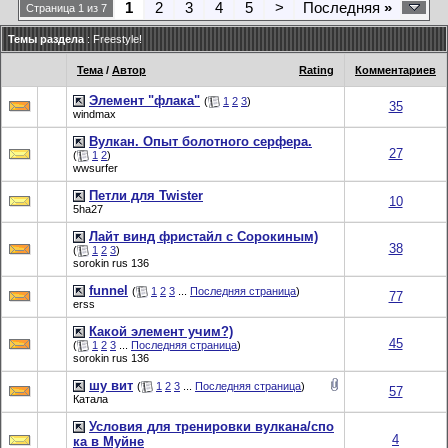
1
2
3
4
5
>
Последняя
»
Страница 1 из 7
Темы раздела
: Freestyle!
Тема
/
Автор
Rating
Комментариев
Элемент "флака"
(
1
2
3
)
35
windmax
Вулкан. Опыт болотного серфера.
27
(
1
2
)
wwsurfer
Петли для Twister
10
5ha27
Лайт винд фристайл с Сорокиным)
38
(
1
2
3
)
sorokin rus 136
funnel
(
1
2
3
...
Последняя страница
)
77
erss
Какой элемент учим?)
45
(
1
2
3
...
Последняя страница
)
sorokin rus 136
шу вит
(
1
2
3
...
Последняя страница
)
57
Катала
Условия для тренировки вулкана/спо
4
ка в Муйне