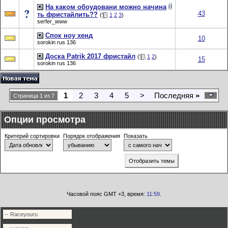
На каком обоудовани можно начина
43
ть фристайлить??
(
1
2
3
)
serfer_www
Спок ноу хенд
10
sorokin rus 136
Доска Patrik 2017 фристайл
(
1
2
)
15
sorokin rus 136
1
2
3
4
5
>
Последняя
»
Страница 1 из 7
Опции просмотра
Критерий сортировки
Порядок отображения
Показать
Часовой пояс GMT +3, время:
11:59
.