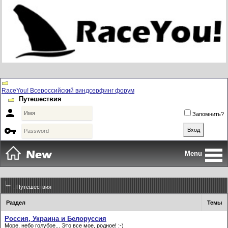
RaceYou! Всероссийский виндсерфинг форум
Путешествия

Запомнить?

Menu
: Путешествия
Раздел
Темы
Россия, Украина и Белоруссия
Море, небо голубое... Это все мое, родное! :-)