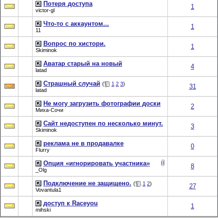
Потеря доступа
1
victor-gl
Что-то с аккаунтом...
1
11
Вопрос по хистори.
1
Skiminok
Аватар старый на новый
4
latad
Страшный случай
(
1
2
3
)
31
latad
Не могу загрузить фотографии доски
2
Миха-Сочи
Сайт недоступен по несколько минут.
3
Skiminok
реклама не в продавалке
0
Flurry
Опция «игнорировать участника»
8
_Olg
Подключение не защищено.
(
1
2
)
27
Vovantula1
доступ к Raceyou
1
mihski