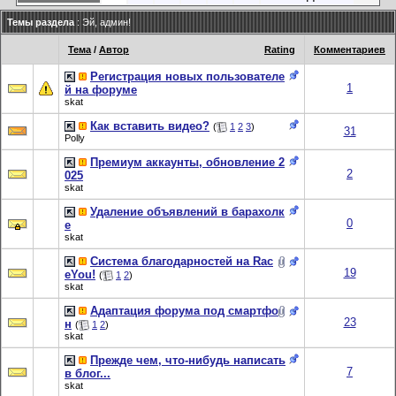
Темы раздела
: Эй, админ!
Тема
/
Автор
Rating
Комментариев
Регистрация новых пользователе
1
й на форуме
skat
Как вставить видео?
(
1
2
3
)
31
Polly
Премиум аккаунты, обновление 2
2
025
skat
Удаление объявлений в барахолк
0
е
skat
Система благодарностей на Rac
19
eYou!
(
1
2
)
skat
Адаптация форума под смартфо
23
н
(
1
2
)
skat
Прежде чем, что-нибудь написать
7
в блог...
skat