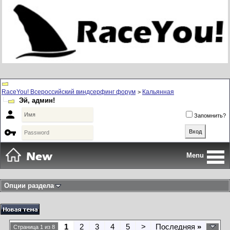
RaceYou! Всероссийский виндсерфинг форум
Кальянная
>
Эй, админ!

Запомнить?

Menu
Опции раздела
1
2
3
4
5
>
Последняя
»
Страница 1 из 8