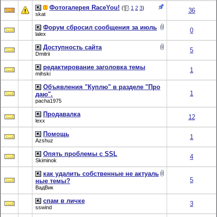
Фотогалерея RaceYou!
(
1
2
3
)
36
skat
Форум сбросил сообщения за июль
0
lalex
Доступность сайта
5
Dmitrii
редактирование заголовка темы
1
mihski
Объявления "Куплю" в разделе "Про
1
даю".
pacha1975
Продавалка
12
lexx
Помощь
1
Azshuz
Опять проблемы с SSL
4
Skiminok
как удалить собственные не актуаль
5
ные темы?
ВадВик
спам в личке
3
sswind