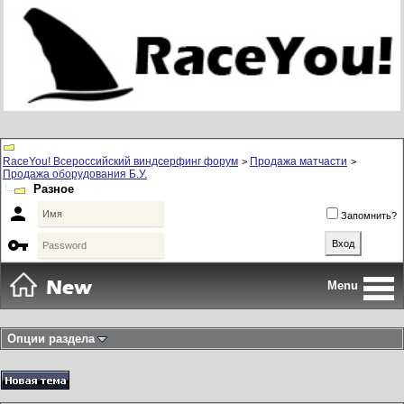
RaceYou! Всероссийский виндсерфинг форум
Продажа матчасти
>
>
Продажа оборудования Б.У.
Разное

Запомнить?

Menu
Опции раздела