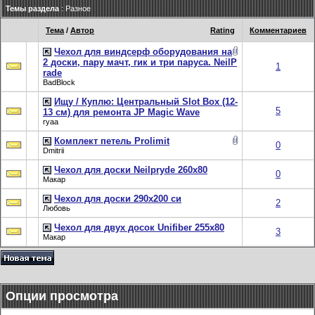
Темы раздела
: Разное
Тема
/
Автор
Rating
Комментариев
Чехол для виндсерф оборудования на
2 доски, пару мачт, гик и три паруса. NeilP
1
rade
BadBlock
Ищу / Куплю: Центральный Slot Box (12-
5
13 см) для ремонта JP Magic Wave
ryaa
Комплект петель Prolimit
0
Dmitrii
Чехол для доски Neilpryde 260x80
0
Макар
Чехол для доски 290х200 си
2
Любовь
Чехол для двух досок Unifiber 255x80
3
Макар
Опции просмотра