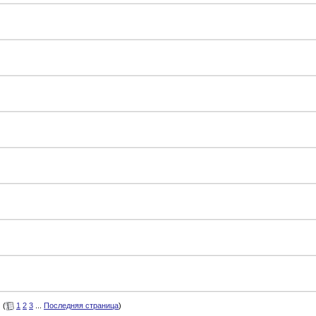
(
1
2
3
...
Последняя страница
)