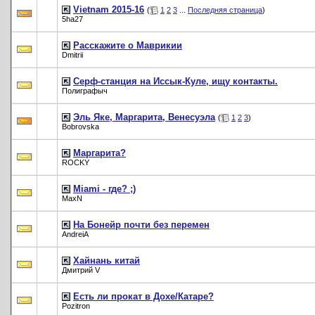
Vietnam 2015-16
(
1
2
3
...
Последняя страница
)
5ha27
Расскажите о Маврикии
Dmitrii
Серф-станция на Иссык-Куле, ищу контакты.
Полиграфыч
Эль Яке, Маргарита, Венесуэла
(
1
2
3
)
Bobrovska
Маргарита?
ROCKY
Miami - где? ;)
MaxN
На Бонейр почти без перемен
AndreiA
Хайнань китай
Дмитрий V
Есть ли прокат в Дохе/Катаре?
Pozitron