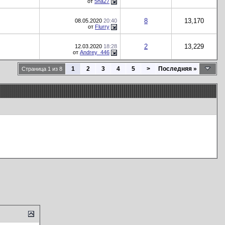
от
5ha27
8
13,170
08.05.2020
20:40
от
Flurry
2
13,229
12.03.2020
18:28
от
Andrey_446
1
2
3
4
5
>
Последняя
»
Страница 1 из 8