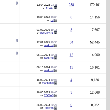
238
179,191
12.04.2026
03:11
от
5ha27
8
14,156
18.03.2026
18:08
от
ed
3
17,697
01.02.2026
19:18
от
иссыккуль
34
52,445
17.01.2025
10:36
от
zakkrnd
12
14,900
06.10.2024
20:31
от
zakkrnd
13
16,161
06.10.2024
19:08
от
zakkrnd
4
9,130
16.09.2024
10:07
от
marinahki
3
12,668
16.05.2023
16:43
от
TOMAS
0
8,032
26.02.2023
20:27
от
Pozitron