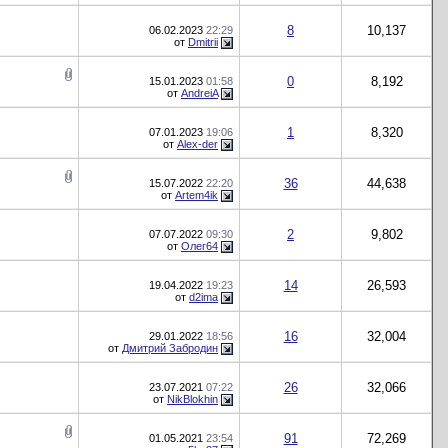
8
10,137
06.02.2023
22:29
от
Dmitrii
0
8,192
15.01.2023
01:58
от
AndreiA
1
8,320
07.01.2023
19:06
от
Alex-der
36
44,638
15.07.2022
22:20
от
Artem4ik
2
9,802
07.07.2022
09:30
от
Олег64
14
26,593
19.04.2022
19:23
от
d2ima
16
32,004
29.01.2022
18:56
от
Дмитрий Забродин
26
32,066
23.07.2021
07:22
от
NikBlokhin
91
72,269
01.05.2021
23:54