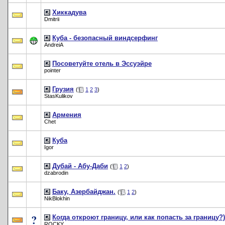
Хиккадува
Dmitrii
Куба - безопасный виндсерфинг
AndreiA
Посоветуйте отель в Эссуэйре
pointer
Грузия
(
1
2
3
)
StasKulikov
Армения
Chet
Куба
Igor
Дубай - Абу-Даби
(
1
2
)
dzabrodin
Баку, Азербайджан.
(
1
2
)
NikBlokhin
Когда откроют границу, или как попасть за границу?)
ROCKY