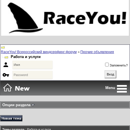
RaceYou! Всероссийский виндсерфинг форум
Прочие объявления
>
Работа и услуги

Запомнить?

Menu
Опции раздела
Темы раздела
: Работа и услуги