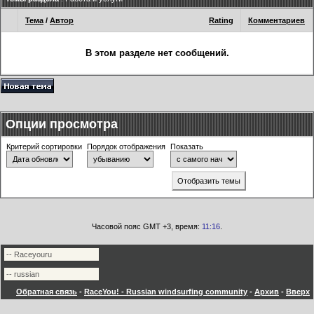
Тема
/
Автор
Rating
Комментариев
В этом разделе нет сообщений.
Опции просмотра
Критерий сортировки
Порядок отображения
Показать
Часовой пояс GMT +3, время:
11:16
.
Обратная связь
-
RaceYou! - Russian windsurfing community
-
Архив
-
Вверх