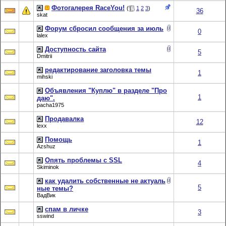
Фотогалерея RaceYou!
(
1
2
3
)
36
skat
Форум сбросил сообщения за июль
0
lalex
Доступность сайта
5
Dmitrii
редактирование заголовка темы
1
mihski
Объявления "Куплю" в разделе "Про
1
даю".
pacha1975
Продавалка
12
lexx
Помощь
1
Azshuz
Опять проблемы с SSL
4
Skiminok
как удалить собственные не актуаль
5
ные темы?
ВадВик
спам в личке
3
sswind