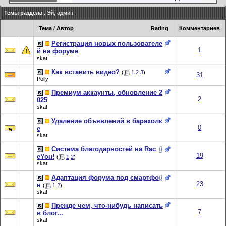
Темы раздела
: Эй, админ!
Тема
/
Автор
Rating
Комментариев
Регистрация новых пользователе
1
й на форуме
skat
Как вставить видео?
(
1
2
3
)
31
Polly
Премиум аккаунты, обновление 2
2
025
skat
Удаление объявлений в барахолк
0
е
skat
Система благодарностей на Rac
19
eYou!
(
1
2
)
skat
Адаптация форума под смартфо
23
н
(
1
2
)
skat
Прежде чем, что-нибудь написать
7
в блог...
skat