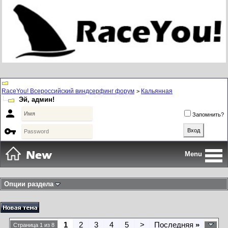
RaceYou! Всероссийский виндсерфинг форум
Кальянная
>
Эй, админ!

Запомнить?

Menu
Опции раздела
1
2
3
4
5
>
Последняя
»
Страница 1 из 8