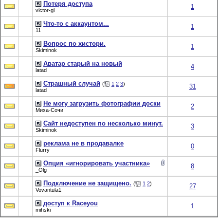
Потеря доступа
1
victor-gl
Что-то с аккаунтом...
1
11
Вопрос по хистори.
1
Skiminok
Аватар старый на новый
4
latad
Страшный случай
(
1
2
3
)
31
latad
Не могу загрузить фотографии доски
2
Миха-Сочи
Сайт недоступен по несколько минут.
3
Skiminok
реклама не в продавалке
0
Flurry
Опция «игнорировать участника»
8
_Olg
Подключение не защищено.
(
1
2
)
27
Vovantula1
доступ к Raceyou
1
mihski