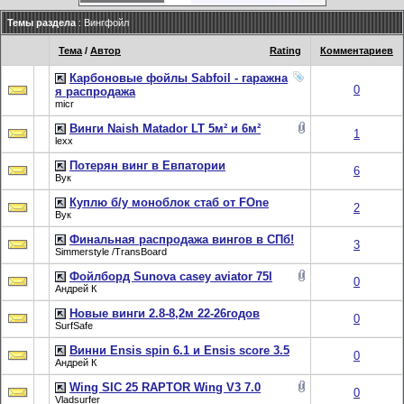
Темы раздела
: Вингфойл
Тема
/
Автор
Rating
Комментариев
Карбоновые фойлы Sabfoil - гаражна
0
я распродажа
micr
Винги Naish Matador LT 5м² и 6м²
1
lexx
Потерян винг в Евпатории
6
Вук
Куплю б/у моноблок стаб от FOne
2
Вук
Финальная распродажа вингов в СПб!
3
Simmerstyle /TransBoard
Фойлборд Sunova casey aviator 75l
0
Андрей К
Новые винги 2.8-8,2м 22-26годов
0
SurfSafe
Винни Ensis spin 6.1 и Ensis score 3.5
0
Андрей К
Wing SIC 25 RAPTOR Wing V3 7.0
0
Vladsurfer