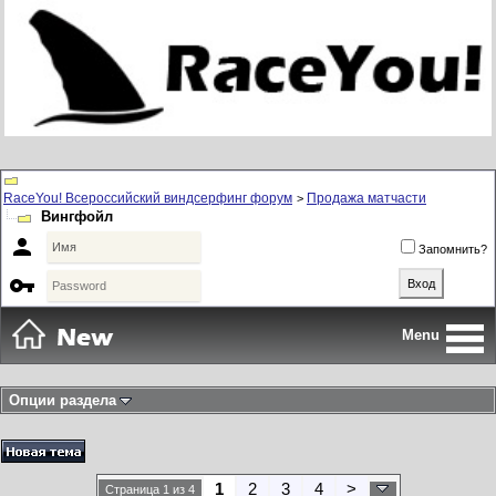
RaceYou! Всероссийский виндсерфинг форум
Продажа матчасти
>
Вингфойл

Запомнить?

Menu
Опции раздела
1
2
3
4
>
Страница 1 из 4