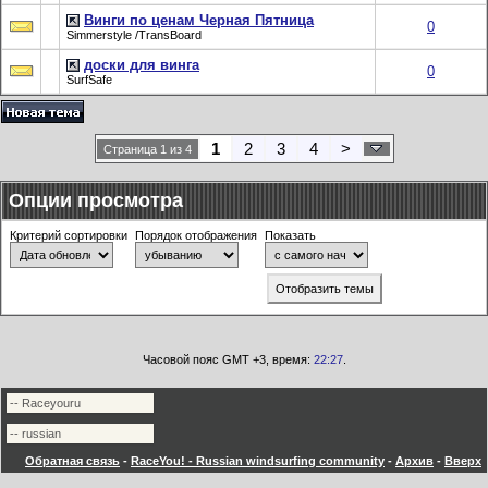
Винги по ценам Черная Пятница
0
Simmerstyle /TransBoard
доски для винга
0
SurfSafe
1
2
3
4
>
Страница 1 из 4
Опции просмотра
Критерий сортировки
Порядок отображения
Показать
Часовой пояс GMT +3, время:
22:27
.
Обратная связь
-
RaceYou! - Russian windsurfing community
-
Архив
-
Вверх