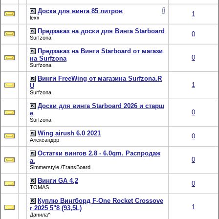
Доска для винга 85 литров
1
lexx
Предзаказ на доски для Винга Starboard
0
Surfzona
Предзаказ на Винги Starboard от магази
0
на Surfzona
Surfzona
Винги FreeWing от магазина Surfzona.R
1
U
Surfzona
Доски для винга Starboard 2026 и старш
0
е
Surfzona
Wing airush 6.0 2021
0
Александрр
Остатки вингов 2.8 - 6.0qm. Распродаж
0
а.
Simmerstyle /TransBoard
Винги GA 4,2
0
TOMAS
Куплю Вингборд F-One Rocket Crossove
1
r 2025 5"8 (93,5L)
Данила^