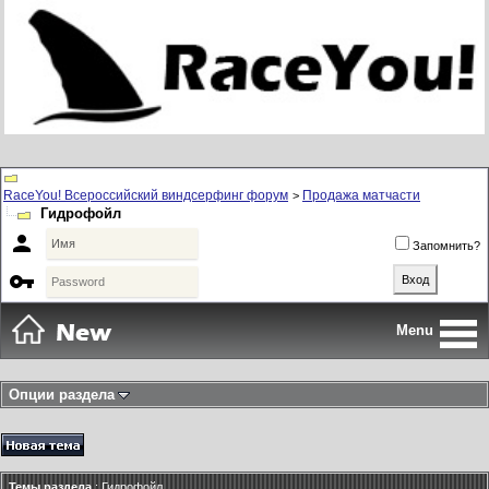
RaceYou! Всероссийский виндсерфинг форум
Продажа матчасти
>
Гидрофойл

Запомнить?

Menu
Опции раздела
Темы раздела
: Гидрофойл