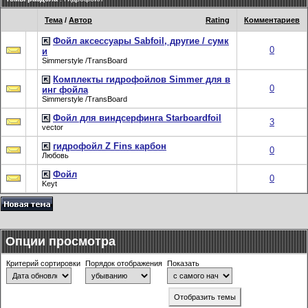
Тема
/
Автор
Rating
Комментариев
Фойл аксессуары Sabfoil, другие / сумк
0
и
Simmerstyle /TransBoard
Комплекты гидрофойлов Simmer для в
0
инг фойла
Simmerstyle /TransBoard
Фойл для виндсерфинга Starboardfoil
3
vector
гидрофойл Z Fins карбон
0
Любовь
Фойл
0
Keyt
Опции просмотра
Критерий сортировки
Порядок отображения
Показать