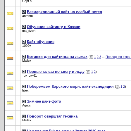
Серг.ан
Безмарковочный кайт на слабый ветер
antonm
Обучение кайтингу в Казани
ma_dzen
Кайт обучение
1099y
Ботинки для кайтинга на лыжах
(
1
2
3
...
Последняя стра
Mallex
Первые галсы по снегу и льду
(
1
2
)
тритон-61
Побережьем Карского моря, кайт-экспедиция
(
1
2
)
lalex
Зимнее кайт-фото
Agata
Поворот оверштаг техника
Mallex