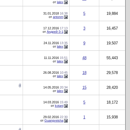
от
lalex
5
19,884
31.01.2018
16:38
от
antonm
3
16,457
17.12.2016
17:13
от
Андрей-3-1
9
19,507
24.11.2016
13:35
от
lalex
48
55,443
11.11.2016
15:51
от
lalex
18
29,578
26.08.2016
10:45
от
lalex
15
28,420
14.05.2016
20:34
от
lalex
5
18,172
14.03.2016
15:49
от
kotani
1
15,938
29.02.2016
22:30
от
Guangveisha