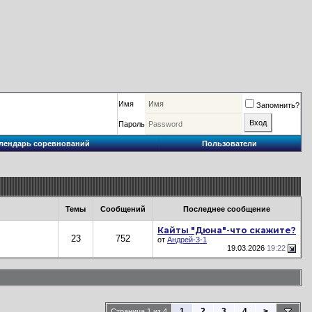
Имя
Запомнить?
Пароль
лендарь соревнований
Пользователи
Темы
Сообщений
Последнее сообщение
Кайты "Дюна"-что скажите?
23
752
от
Андрей-3-1
19.03.2026
19:22
1
2
3
4
>
Страница 1 из 4