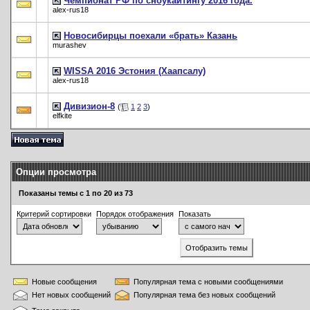
Чемпионат РФ по сноукайтингу 2016 года.
alex-rus18
Новосибирцы поехали «брать» Казань
murashev
WISSA 2016 Эстония (Хаапсалу)
alex-rus18
Дивизион-8
(
1
2
3
)
elfkite
Опции просмотра
Показаны темы с 1 по 20 из 73
Критерий сортировки
Порядок отображения
Показать
Новые сообщения
Популярная тема с новыми сообщениями
Нет новых сообщений
Популярная тема без новых сообщений