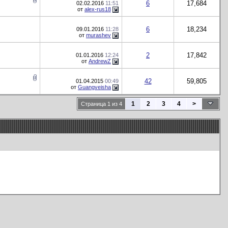
6
17,684
02.02.2016
11:51
от
alex-rus18
6
18,234
09.01.2016
11:28
от
murashev
2
17,842
01.01.2016
12:24
от
AndrewZ
42
59,805
01.04.2015
00:49
от
Guangveisha
1
2
3
4
>
Страница 1 из 4