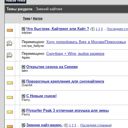
Темы раздела
: Зимний кайтинг
Тема
/
Автор
Что быстрее, Кайтвинг или Кайт ?
(
1
2
3
...
Последняя ст
tolyban
Перемещено:
Хочу попробовать Винг в Москве/Помосковье
сестра_бабули
Перемещено:
Сноуборд + Wing, выбор размера
Agata
Открытие сезона на Сенеже
lalex
Поворотные крепления для сноукайтинга
Олег64
С Новым годом!
Flurry
Flysurfer Peak 3 отличная игрушка для зимы
Flurry
Зимнее кайт-видео.
(
1
2
3
...
Последняя страница
)