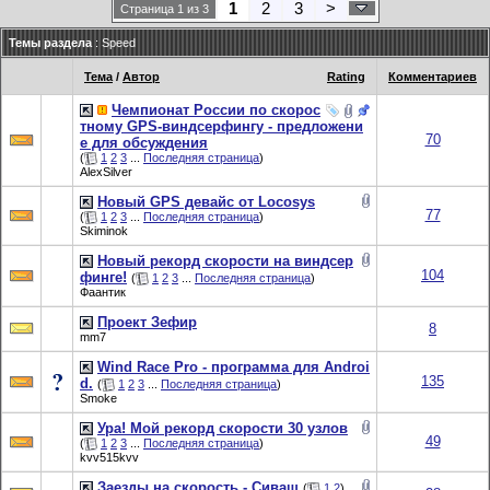
1
2
3
>
Страница 1 из 3
Темы раздела
: Speed
Тема
/
Автор
Rating
Комментариев
Чемпионат России по скорос
тному GPS-виндсерфингу - предложени
70
е для обсуждения
(
1
2
3
...
Последняя страница
)
AlexSilver
Новый GPS девайс от Locosys
77
(
1
2
3
...
Последняя страница
)
Skiminok
Новый рекорд скорости на виндсер
104
финге!
(
1
2
3
...
Последняя страница
)
Фаантик
Проект Зефир
8
mm7
Wind Race Pro - программа для Androi
135
d.
(
1
2
3
...
Последняя страница
)
Smoke
Ура! Мой рекорд скорости 30 узлов
49
(
1
2
3
...
Последняя страница
)
kvv515kvv
Заезды на скорость - Сиваш
(
1
2
)