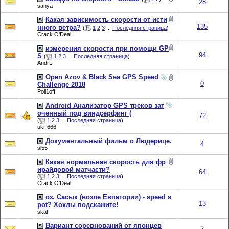
28
sanya
Какая зависимость скорости от исти
135
нного ветра?
(
1
2
3
...
Последняя страница
)
Crack O'Deal
измерения скорости при помощи GP
94
S
(
1
2
3
...
Последняя страница
)
AndrL
Open Azov & Black Sea GPS Speed ​​
0
Challenge 2018
Poli1off
Android Анализатор GPS треков зат
оченный под виндсерфинг (
72
(
1
2
3
...
Последняя страница
)
ukr 666
Документальный фильм о Людерице.
4
sl55
Какая нормальная скорость для фр
ирайдовой матчасти?
64
(
1
2
3
...
Последняя страница
)
Crack O'Deal
оз. Сасык (возле Евпатории) - speed s
13
pot? Хохлы подскажите!
skat
Вариант соревнований от японцев
2