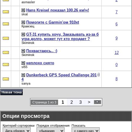
asmaster
Hans Kreisel показал 100.26 км\ч!
7
skat
Помогите с Garmin'ом 910xt
6
Крамзец
GT-31 купить хочу. Заказывать из-за б
9
угра долго, может тут кто продает ?
Skiminok
Похвастаюсь.. :)
12
Skiminok
неплохо снято
0
sl55
Dunkerbeck GPS Speed Challenge 201
8
4
sanya
1
2
3
>
Страница 1 из 3
Опции просмотра
Критерий сортировки
Порядок отображения
Показать