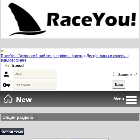
RaceYou! Всероссийский виндсерфинг форум
Дисциплины и классы в
>
виндсерфинге
Speed

Запомнить?

Menu
Опции раздела