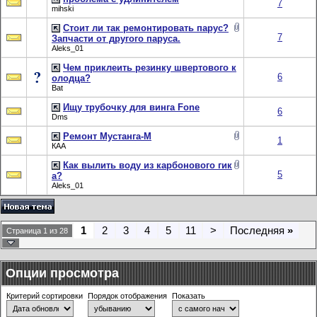
7
mihski
Стоит ли так ремонтировать парус?
7
Запчасти от другого паруса.
Aleks_01
Чем приклеить резинку швертового к
6
олодца?
Bat
Ищу трубочку для винга Fone
6
Dms
Ремонт Мустанга-М
1
КАА
Как вылить воду из карбонового гик
5
а?
Aleks_01
1
2
3
4
5
11
>
Последняя
»
Страница 1 из 28
Опции просмотра
Критерий сортировки
Порядок отображения
Показать