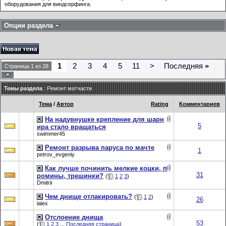
оборудования для виндсерфинга.
Опции раздела
1
2
3
4
5
11
>
Последняя
»
Страница 1 из 28
Темы раздела
: Ремонт матчасти
Тема
/
Автор
Rating
Комментариев
На надувнушке крепление для шарн
5
ира стало вращаться
swimmer45
Ремонт разрыва паруса по мачте
1
petrov_evgeniy
Как лучше починить мелкие коцки, п
31
ромины, трешинки?
(
1
2
3
)
Dmitrii
Чем днище отлакировать?
(
1
2
)
26
lalex
Отслоение днища
53
(
1
2
3
...
Последняя страница
)