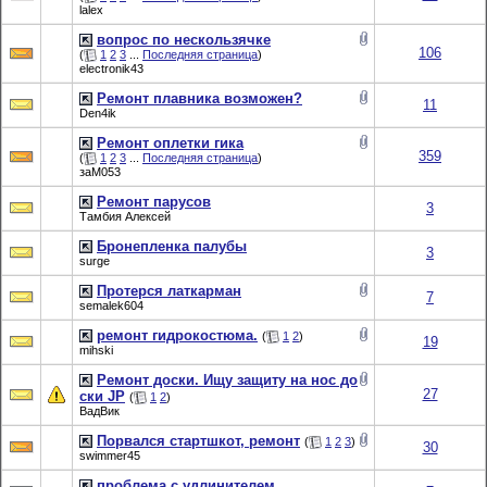
lalex
вопрос по нескользячке
106
(
1
2
3
...
Последняя страница
)
electronik43
Ремонт плавника возможен?
11
Den4ik
Ремонт оплетки гика
359
(
1
2
3
...
Последняя страница
)
заМ053
Ремонт парусов
3
Тамбия Алексей
Бронепленка палубы
3
surge
Протерся латкарман
7
semalek604
ремонт гидрокостюма.
(
1
2
)
19
mihski
Ремонт доски. Ищу защиту на нос до
27
ски JP
(
1
2
)
ВадВик
Порвался стартшкот, ремонт
(
1
2
3
)
30
swimmer45
проблема с удлинителем