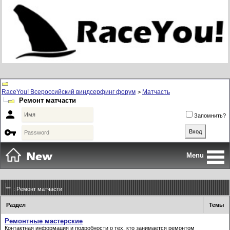
RaceYou! Всероссийский виндсерфинг форум
Матчасть
>
Ремонт матчасти

Запомнить?

Menu
: Ремонт матчасти
Раздел
Темы
Ремонтные мастерские
Контактная информация и подробности о тех, кто занимается ремонтом