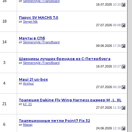
16
от
Simmerstyle /TransBoard
16.07.2026
10:10
Парус SV MACH5 7.0
18
от
Sergei Nik
27.07.2026
06:08
Мачты в СПб
14
от
Simmerstyle /TransBoard
09.06.2026
17:26
Шарниры лучших брендов из С-Петербурга
3
от
Simmerstyle /TransBoard
16.07.2026
10:27
Maui 21 us-box
4
от
Azshuz
27.07.2026
06:18
Трапеция Dakine Fly Wing Harness размер M , L, XL
21
от
k2_21
27.07.2026
11:33
Трапеционные петли Point7 Fix 32
6
от
Макар
24.06.2026
12:16