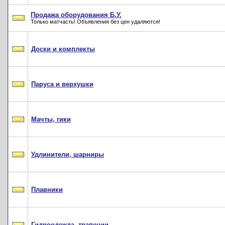
Продажа оборудования Б.У.
Только матчасть! Объявления без цен удаляются!
Доски и комплекты
Паруса и верхушки
Мачты, гики
Удлинители, шарниры
Плавники
Гидроодежда, трапеции