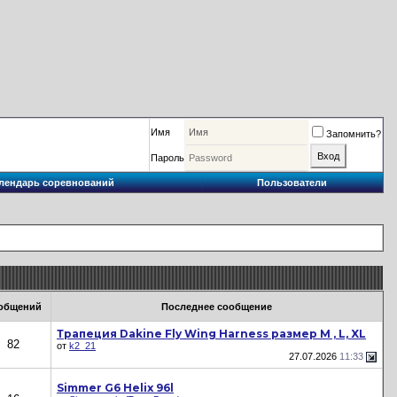
Имя
Запомнить?
Пароль
лендарь соревнований
Пользователи
общений
Последнее сообщение
Трапеция Dakine Fly Wing Harness размер M , L, XL
82
от
k2_21
27.07.2026
11:33
Simmer G6 Helix 96l