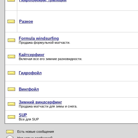
Разное
Formula windsurfing
Продажа формульной матчасти.
Кайтсерфинг
Включая все его зимние разновидности.
Гидрофойл
Вингфойл
Зимний виндсерфинг
Продажа матчасти для зимы и снега.
SUP
Все для SUP
Есть новые сообщения