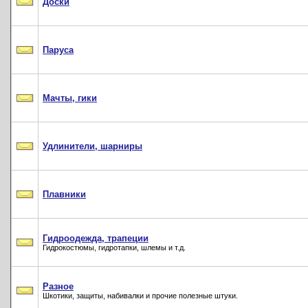
Доски
Паруса
Мачты, гики
Удлинители, шарниры
Плавники
Гидроодежда, трапеции
Гидрокостюмы, гидротапки, шлемы и т.д.
Разное
Шкотики, защиты, набивалки и прочие полезные штуки.