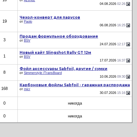
от
Azshuz
04.08.2026
02:26
Чехол-конверт для парусов
19
от
Paolo
06.08.2026
16:25
Продам формульное оборудование
3
от
BSV
24.07.2026
12:17
Новый кайт Slingshot Rally GT 12м
1
от
BSV
17.07.2026
16:37
Фойл аксессуары Sabfoil, другие / сумки
8
от
Simmerstyle /TransBoard
10.06.2026
09:30
Карбоновые фойлы Sabfoil - гаражная распродажа
168
от
micr
30.07.2026
15:16
0
никогда
0
никогда