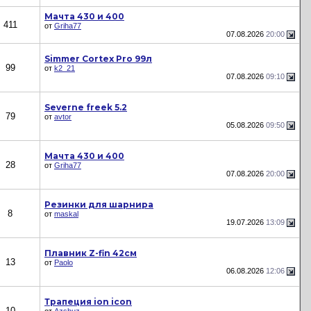
Мачта 430 и 400
411
от
Griha77
07.08.2026
20:00
Simmer Cortex Pro 99л
99
от
k2_21
07.08.2026
09:10
Severne freek 5.2
79
от
avtor
05.08.2026
09:50
Мачта 430 и 400
28
от
Griha77
07.08.2026
20:00
Резинки для шарнира
8
от
maskal
19.07.2026
13:09
Плавник Z-fin 42см
13
от
Paolo
06.08.2026
12:06
Трапеция ion icon
10