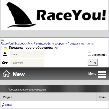
RaceYou! Всероссийский виндсерфинг форум
Продажа матчасти
>
Продажа нового оборудования

Запомнить?

Menu
: Продажа нового оборудования
Раздел
Темы
Доски