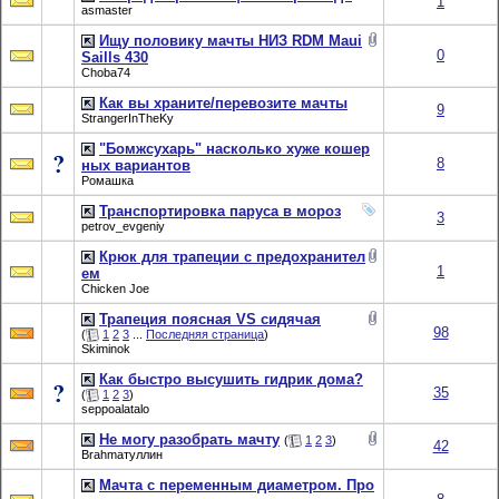
1
asmaster
Ищу половику мачты НИЗ RDM Maui
0
Saills 430
Choba74
Как вы храните/перевозите мачты
9
StrangerInTheKy
"Бомжсухарь" насколько хуже кошер
8
ных вариантов
Ромашка
Транспортировка паруса в мороз
3
petrov_evgeniy
Крюк для трапеции с предохранител
1
ем
Chicken Joe
Трапеция поясная VS сидячая
98
(
1
2
3
...
Последняя страница
)
Skiminok
Как быстро высушить гидрик дома?
35
(
1
2
3
)
seppoalatalo
Не могу разобрать мачту
(
1
2
3
)
42
Brahmaтуллин
Мачта с переменным диаметром. Про