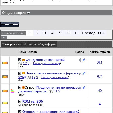
матчасти.
Опции раздела
1
2
3
4
5
11
>
Последняя
»
Страница 1 из 48
Темы раздела
: Матчасть - общий форум
Тема
/
Автор
Rating
Комментариев
Фонд мелких запчастей
261
(
1
2
3
...
Последняя страница
)
skat
Поиск своих половинок (про ма
674
чты)
(
1
2
3
...
Последняя страница
)
dimi
Опрос:
Предпочтения по произво
40
дителям парусов.
(
1
2
3
)
Shav
RDM vs. SDM
7
Михаил Балалыкин
Очередня революция или развод?