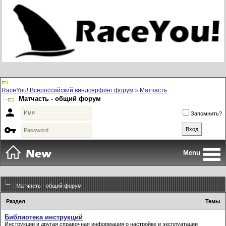
RaceYou! Всероссийский виндсерфинг форум
Матчасть
>
Матчасть - общий форум

Запомнить?

Menu
: Матчасть - общий форум
Раздел
Темы
Библиотека инструкций
Инструкции и другая справочная информация о настройке и эксплуатации