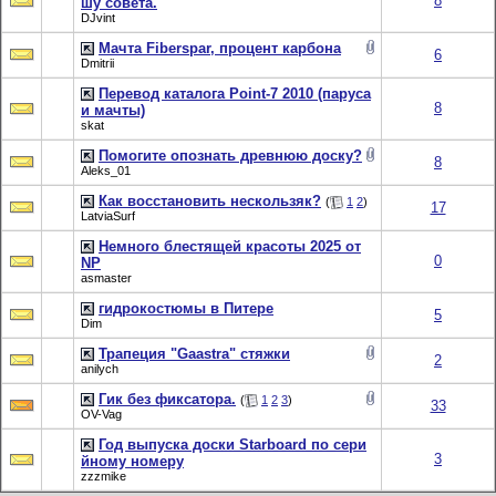
8
шу совета.
DJvint
Мачта Fiberspar, процент карбона
6
Dmitrii
Перевод каталога Point-7 2010 (паруса
8
и мачты)
skat
Помогите опознать древнюю доску?
8
Aleks_01
Как восстановить нескользяк?
(
1
2
)
17
LatviaSurf
Немного блестящей красоты 2025 от
0
NP
asmaster
гидрокостюмы в Питере
5
Dim
Трапеция "Gaastra" стяжки
2
anilych
Гик без фиксатора.
(
1
2
3
)
33
OV-Vag
Год выпуска доски Starboard по сери
3
йному номеру
zzzmike