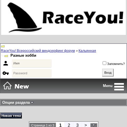
RaceYou! Всероссийский виндсерфинг форум
Кальянная
>
Разные хобби

Запомнить?

Menu
Опции раздела
1
2
3
>
Страница 1 из 3