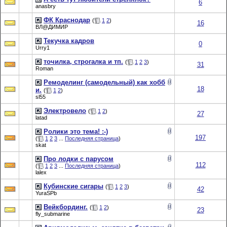
6
anasbry
ФК Краснодар
(
1
2
)
16
ВЛ@ДИМИР
Текучка кадров
0
Urry1
точилка, строгалка и тп.
(
1
2
3
)
31
Roman
Ремоделинг (самодельный) как хобб
18
и.
(
1
2
)
sl55
Электровело
(
1
2
)
27
latad
Ролики это тема! :-)
197
(
1
2
3
...
Последняя страница
)
skat
Про лодки с парусом
112
(
1
2
3
...
Последняя страница
)
lalex
Кубинские сигары
(
1
2
3
)
42
YuraSPb
Вейкбординг.
(
1
2
)
23
fly_submarine