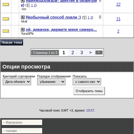
Авиямодэлизьм- занятие в безветри
22
е)
(
1
2
)
-nn-
Необычный способ ловли :)
(
1
2
)
21
skat
ой, девачки, держите меня семеро...
2
YuraSPb
1
2
3
>
Страница 1 из 3
Опции просмотра
Критерий сортировки
Порядок отображения
Показать
Часовой пояс GMT +3, время:
19:57
.