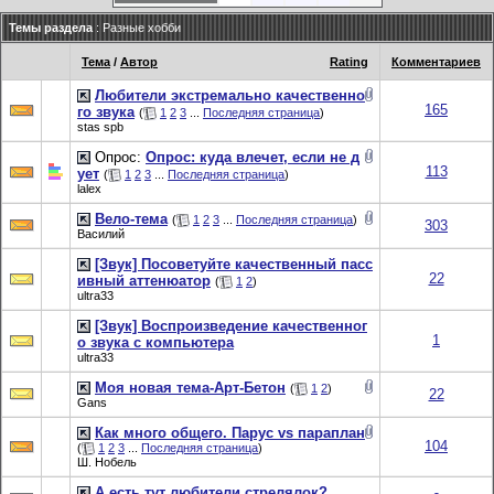
Темы раздела
: Разные хобби
Тема
/
Автор
Rating
Комментариев
Любители экстремально качественно
165
го звука
(
1
2
3
...
Последняя страница
)
stas spb
Опрос:
Опрос: куда влечет, если не д
113
ует
(
1
2
3
...
Последняя страница
)
lalex
Вело-тема
(
1
2
3
...
Последняя страница
)
303
Василий
[Звук] Посоветуйте качественный пасс
22
ивный аттенюатор
(
1
2
)
ultra33
[Звук] Воспроизведение качественног
1
о звука с компьютера
ultra33
Моя новая тема-Арт-Бетон
(
1
2
)
22
Gans
Как много общего. Парус vs параплан
104
(
1
2
3
...
Последняя страница
)
Ш. Нобель
А есть тут любители стрелялок?