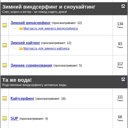
Зимний виндсерфинг и сноукайтинг
Снег, мороз и ветер - не повод сидеть дома!
Зимний виндсерфинг
(просматривают: 22)
134
Темы
:
Матчасть для зимнего виндсерфинга
Зимний кайтинг
(просматривают: 12)
93
Темы
:
Матчасть для зимнего кайтинга
112
Зимние соревнования
(просматривают: 5)
Темы
Та же вода!
Родственные виндсерфингу активные виды.
111
Кайтсерфинг
(просматривают: 18)
Темы
68
SUP
(просматривают: 4)
Темы