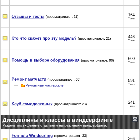
164
Отзывы и тесты
(просматривают: 11)
Темы
446
Кто что скажет про эту модель?
(просматривают: 21)
Темы
600
Помощь в выборе оборудования
(просматривают: 90)
Темы
Ремонт матчасти
(просматривают: 65)
591
Темы
:
Ремонтные мастерские
241
Клуб самоделкиных
(просматривают: 23)
Темы
Дисциплины и классы в виндсерфинге
Разделы посвященные отдельным направлениям виндсерфинга.
Formula Windsurfing
(просматривают: 33)
366