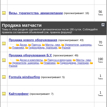
56
Визы, турагентства, авиакомпании
(просматривают: 16)
Темы
Продажа матчасти
Темы в этом разделе удаляются автоматически после 180 суток. Соблюдайте
правила составления объявлений (см. правила форума)!
Продажа нового оборудования
(просматривают: 43)
70
:
Доски
,
Паруса
,
Мачты, гики
,
Удлинители, шарниры
,
Темы
Плавники
,
Гидроодежда, трапеции
,
Разное
Продажа оборудования Б.У.
(просматривают: 49)
190
:
Доски и комплекты
,
Паруса и верхушки
,
Мачты, гики
,
Темы
Удлинители, шарниры
,
Плавники
,
Гидроодежда, трапеции
,
Разное
1
Formula windsurfing
(просматривают: 5)
Темы
1
Кайтсерфинг
(просматривают: 7)
Темы