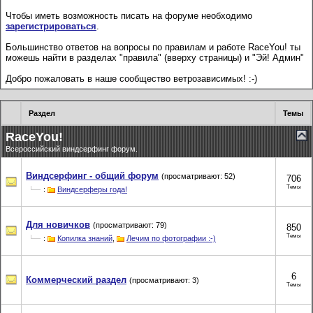
Чтобы иметь возможность писать на форуме необходимо
зарегистрироваться
.
Большинство ответов на вопросы по правилам и работе RaceYou! ты
можешь найти в разделах "правила" (вверху страницы) и "Эй! Админ"
Добро пожаловать в наше сообщество ветрозависимых! :-)
Раздел
Темы
RaceYou!
Всероссийский виндсерфинг форум.
Виндсерфинг - общий форум
(просматривают: 52)
706
Темы
:
Виндсерферы года!
Для новичков
(просматривают: 79)
850
Темы
:
Копилка знаний
,
Лечим по фотографии :-)
6
Коммерческий раздел
(просматривают: 3)
Темы