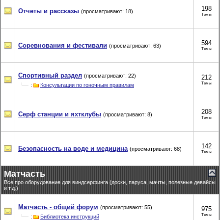
198
Отчеты и рассказы
(просматривают: 18)
Темы
594
Соревнования и фестивали
(просматривают: 63)
Темы
Спортивный раздел
(просматривают: 22)
212
Темы
:
Консультации по гоночным правилам
208
Серф станции и яхтклубы
(просматривают: 8)
Темы
142
Безопасность на воде и медицина
(просматривают: 68)
Темы
Матчасть
Все про оборудование для виндсерфинга (доски, паруса, мачты, полезные девайсы
и т.д.)
Матчасть - общий форум
(просматривают: 55)
975
Темы
:
Библиотека инструкций