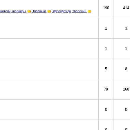
196
414
инители, шарниры
,
Плавники
,
Гидроодежда, трапеции
,
1
3
1
1
5
8
79
168
0
0
0
0