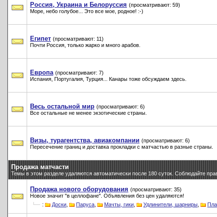
Россия, Украина и Белоруссия
(просматривают: 59)
Море, небо голубое... Это все мое, родное! :-)
Египет
(просматривают: 11)
Почти Россия, только жарко и много арабов.
Европа
(просматривают: 7)
Испания, Португалия, Турция... Канары тоже обсуждаем здесь.
Весь остальной мир
(просматривают: 6)
Все остальные не менее экзотические страны.
Визы, турагентства, авиакомпании
(просматривают: 6)
Пересечение границ и доставка прокладки с матчастью в разные страны.
Продажа матчасти
Темы в этом разделе удаляются автоматически после 180 суток. Соблюдайте пра
Продажа нового оборудования
(просматривают: 35)
Новое значит "в целлофане". Объявления без цен удаляются!
:
Доски
,
Паруса
,
Мачты, гики
,
Удлинители, шарниры
,
Пла