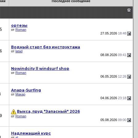
ний
Последнее сообщение
ортезы
5
от
Roman
27.05.2026
18:48
Водный старт без инструктажа
6
от
latad
08.08.2026
09:41
Nowindcity ll windsurf shop
от
Roman
06.05.2026
12:26
Anapa-Surfing
3
от
Макар
04.06.2026
23:18
Выкса, пруд "Запасный" 2026
9
от
Roman
05.08.2026
09:00
Надлежащий курс
9
от
al