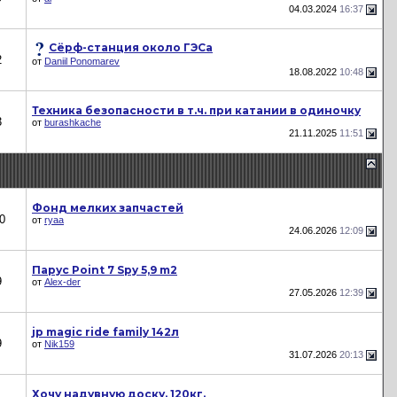
04.03.2024
16:37
Сёрф-станция около ГЭСа
2
от
Daniil Ponomarev
18.08.2022
10:48
Техника безопасности в т.ч. при катании в одиночку
3
от
burashkache
21.11.2025
11:51
Фонд мелких запчастей
0
от
ryaa
24.06.2026
12:09
Парус Point 7 Spy 5,9 m2
9
от
Alex-der
27.05.2026
12:39
jp magic ride family 142л
9
от
Nik159
31.07.2026
20:13
Хочу надувную доску. 120кг.