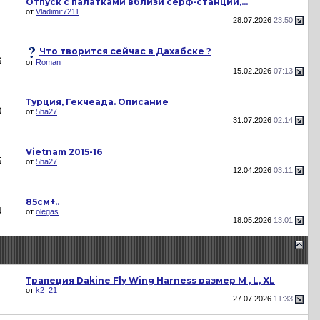
Отпуск с палатками вблизи сёрф-станций,...
1
от
Vladimir7211
28.07.2026
23:50
Что творится сейчас в Дахабске ?
6
от
Roman
15.02.2026
07:13
Турция, Гекчеада. Описание
0
от
5ha27
31.07.2026
02:14
Vietnam 2015-16
5
от
5ha27
12.04.2026
03:11
85см+..
4
от
olegas
18.05.2026
13:01
Трапеция Dakine Fly Wing Harness размер M , L, XL
от
k2_21
27.07.2026
11:33