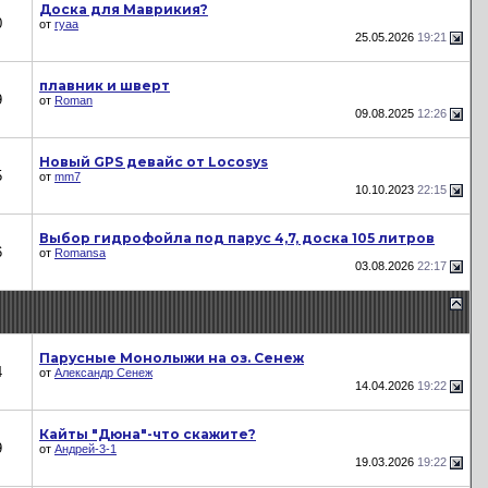
Доска для Маврикия?
0
от
ryaa
25.05.2026
19:21
плавник и шверт
9
от
Roman
09.08.2025
12:26
Новый GPS девайс от Locosys
5
от
mm7
10.10.2023
22:15
Выбор гидрофойла под парус 4,7, доска 105 литров
6
от
Romansa
03.08.2026
22:17
Парусные Монолыжи на оз. Сенеж
4
от
Александр Сенеж
14.04.2026
19:22
Кайты "Дюна"-что скажите?
9
от
Андрей-3-1
19.03.2026
19:22