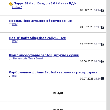
Парус S2Maui Dragon 5.6 +Мачта РДМ
от
Griha77
08.08.2026
14:14
Продам формульное оборудование
от
BSV
24.07.2026
12:17
Новый кайт Slingshot Rally GT 12м
от
BSV
17.07.2026
16:37
Фойл аксессуары Sabfoil, другие / сумки
от
Simmerstyle /TransBoard
10.06.2026
09:30
Карбоновые фойлы Sabfoil - гаражная распродажа
от
micr
30.07.2026
15:16
никогда
никогда