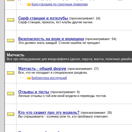
:
Консультации по гоночным правилам
Серф станции и яхтклубы
(просматривают: 16)
Серф-станции, прокаты, яхт-клубы другие нычки.
Безопасность на воде и медицина
(просматривают: 54)
Это должен знать каждый. Стихия ошибок не прощает.
Матчасть
Все про оборудование для виндсерфинга (доски, паруса, мачты, полезные девайсы 
Матчасть - общий форум
(просматривают: 27)
Все, что не попадает в специальные разделы.
:
Библиотека инструкций
Отзывы и тесты
(просматривают: 6)
Личные отзывы о той или иной модели и переводы тестов.
Кто что скажет про эту модель?
(просматривают: 28)
Вы спрашиваете - хозяева (или те, кто пробовал) отвечают.