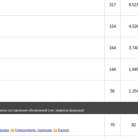
317
8,52
154
4,52
164
3,74
144
1,94
56
1,15
вила составления объявлений (см. правила форума)!
70
82
вники
,
Гидроодежда, трапеции
,
Разное