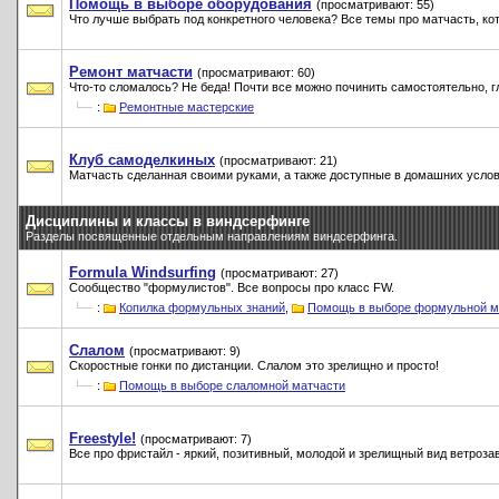
Помощь в выборе оборудования
(просматривают: 55)
Что лучше выбрать под конкретного человека? Все темы про матчасть, к
Ремонт матчасти
(просматривают: 60)
Что-то сломалось? Не беда! Почти все можно починить самостоятельно, гл
:
Ремонтные мастерские
Клуб самоделкиных
(просматривают: 21)
Матчасть сделанная своими руками, а также доступные в домашних услов
Дисциплины и классы в виндсерфинге
Разделы посвященные отдельным направлениям виндсерфинга.
Formula Windsurfing
(просматривают: 27)
Сообщество "формулистов". Все вопросы про класс FW.
:
Копилка формульных знаний
,
Помощь в выборе формульной м
Слалом
(просматривают: 9)
Скоростные гонки по дистанции. Слалом это зрелищно и просто!
:
Помощь в выборе слаломной матчасти
Freestyle!
(просматривают: 7)
Все про фристайл - яркий, позитивный, молодой и зрелищный вид ветрозав