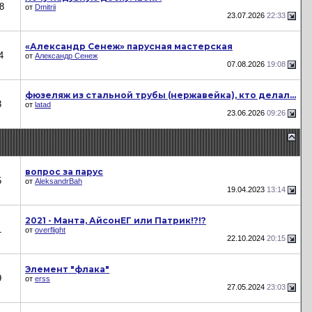
8
от
Dmitrii
23.07.2026
22:33
«Александр Сенеж» парусная мастерская
4
от
Александр Сенеж
07.08.2026
19:08
фюзеляж из стальной трубы (нержавейка), кто делал...
3
от
latad
23.06.2026
09:26
вопрос за парус
5
от
AleksandrBah
19.04.2023
13:14
2021 - Манта, АйсонЕГ или Патрик!?!?
1
от
overflight
22.10.2024
20:15
Элемент "флака"
9
от
erss
27.05.2024
23:03