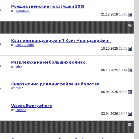
Рождественские покатушки 2019
9
от
asmaster
21.12.2018
10:23
Кайт или виндсерфинг? Кайт + виндсерфинг.
0
от
alexxandder
10.10.2025
21:05
Развлекуха на небольших волнах
9
от
lalex
06.10.2025
10:14
Снаряжение для вингфойла на болотах
6
от
mm7
06.08.2026
03:06
Waves Ewerywhere
от
Roman
03.04.2026
10:44