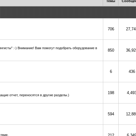
Темы
Сообще
706
27,74
ингисты" :-) Внимание! Вам помогут подобрать оборудование в
850
36,92
6
436
198
4,49
ащие отчет, переносятся в другие разделы.)
594
12,88
ствие.
212
6,34