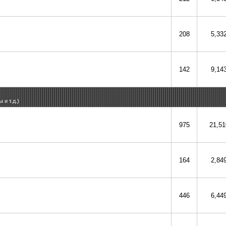
208
5,33
142
9,14
и т.д.)
975
21,51
164
2,84
446
6,44