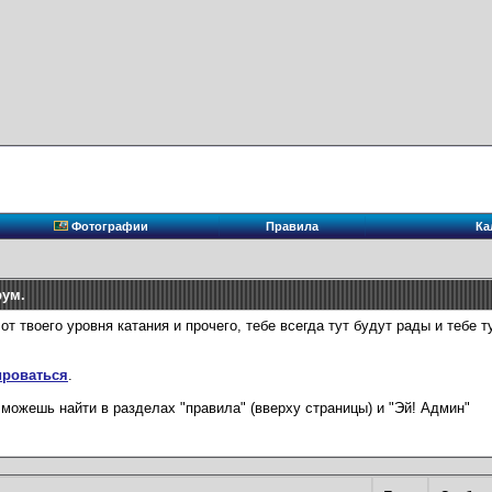
Фотографии
Правила
Ка
рум.
твоего уровня катания и прочего, тебе всегда тут будут рады и тебе тут
ироваться
.
можешь найти в разделах "правила" (вверху страницы) и "Эй! Админ"