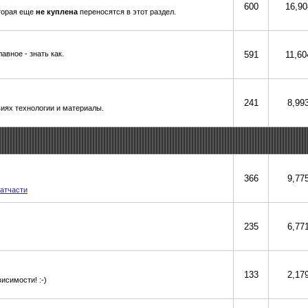
600
16,90
оторая еще
не куплена
переносятся в этот раздел.
авное - знать как.
591
11,60
241
8,99
иях технологии и материалы.
366
9,77
атчасти
235
6,77
133
2,17
исимости! :-)