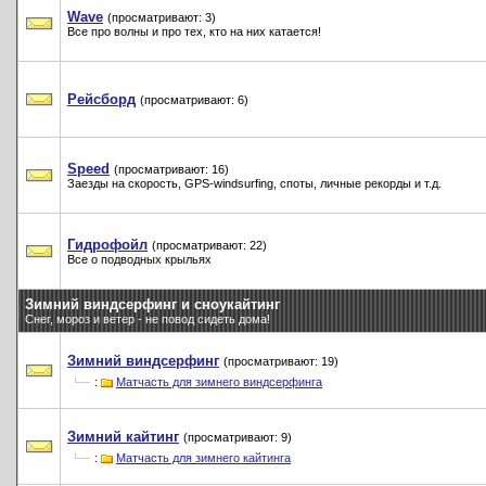
Wave
(просматривают: 3)
Все про волны и про тех, кто на них катается!
Рейсборд
(просматривают: 6)
Speed
(просматривают: 16)
Заезды на скорость, GPS-windsurfing, споты, личные рекорды и т.д.
Гидрофойл
(просматривают: 22)
Все о подводных крыльях
Зимний виндсерфинг и сноукайтинг
Снег, мороз и ветер - не повод сидеть дома!
Зимний виндсерфинг
(просматривают: 19)
:
Матчасть для зимнего виндсерфинга
Зимний кайтинг
(просматривают: 9)
:
Матчасть для зимнего кайтинга