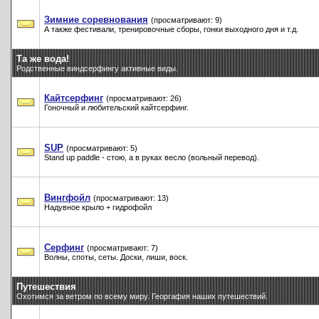
Зимние соревнования
(просматривают: 9)
А также фестивали, тренировочные сборы, гонки выходного дня и т.д.
Та же вода!
Родственные виндсерфингу активные виды.
Кайтсерфинг
(просматривают: 26)
Гоночный и любительский кайтсерфинг.
SUP
(просматривают: 5)
Stand up paddle - стою, а в руках весло (вольный перевод).
Вингфойл
(просматривают: 13)
Надувное крыло + гидрофойл
Серфинг
(просматривают: 7)
Волны, споты, сеты. Доски, лиши, воск.
Путешествия
Охотимся за ветром по всему миру. Георгафия наших путешествий.