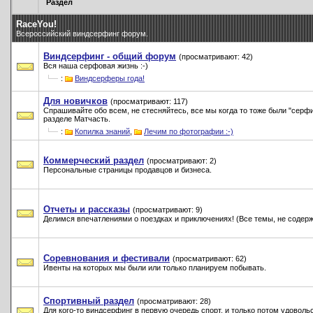
Раздел
RaceYou!
Всероссийский виндсерфинг форум.
Виндсерфинг - общий форум
(просматривают: 42)
Вся наша серфовая жизнь :-)
:
Виндсерферы года!
Для новичков
(просматривают: 117)
Спрашивайте обо всем, не стесняйтесь, все мы когда то тоже были "серф
разделе Матчасть.
:
Копилка знаний
,
Лечим по фотографии :-)
Коммерческий раздел
(просматривают: 2)
Персональные страницы продавцов и бизнеса.
Отчеты и рассказы
(просматривают: 9)
Делимся впечатлениями о поездках и приключениях! (Все темы, не содерж
Соревнования и фестивали
(просматривают: 62)
Ивенты на которых мы были или только планируем побывать.
Спортивный раздел
(просматривают: 28)
Для кого-то виндсерфинг в первую очередь спорт, и только потом удоволь